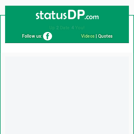
Up
2
Date
4
You!
Follow us:
Videos
|
Quotes