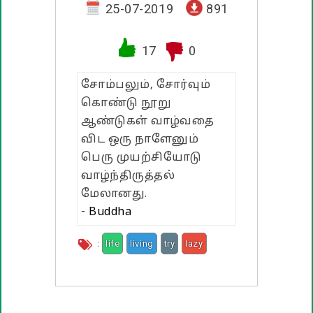
வாழ்த்து பொன்மொழிகள்
25-07-2019
891
பண்டிகை வாழ்த்துக்கள்
17
0
சோம்பலும், சோர்வும்
கொண்டு நூறு
ஆண்டுகள் வாழ்வதை
விட ஒரு நாளேனும்
பெரு முயற்சியோடு
வாழ்ந்திருத்தல்
மேலானது.
-
Buddha
:
life
living
try
lazy