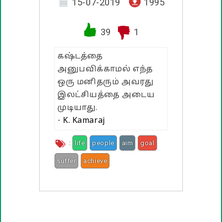
வாழ்த்து பொன்மொழிகள்
15-07-2019
1995
பண்டிகை வாழ்த்துக்கள்
39
1
கஷ்டத்தை
அனுபவிக்காமல் எந்த
ஒரு மனிதரும் அவரது
இலட்சியத்தை அடைய
முடியாது.
-
K. Kamaraj
:
life
people
aim
goal
suffer
achieve