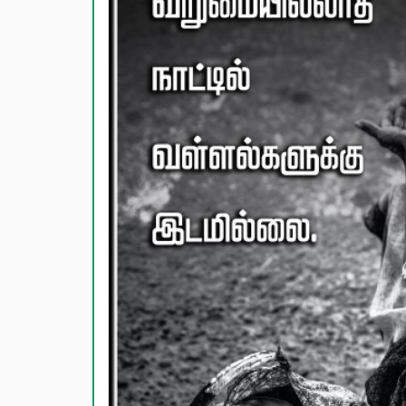
காதல் பொ
மகிழ்ச்ச
பொதுவான
நட்பு பொ
சிரிப்பு 
கடவுள் ப
வாழ்த்து
பண்டிகை வ