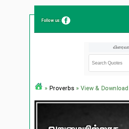
Follow us:
விரைவா
சினிமா வர
»
Proverbs
» View & Download
பிரபலங்க
பழமொழிக
ஊக்கம் /