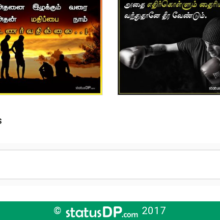
s
©
2017