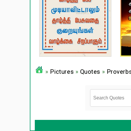
»
Pictures
»
Quotes
»
Proverb