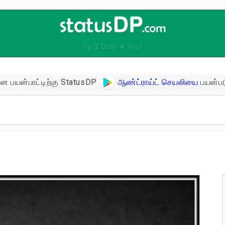
Up
2
Date
4
You!
ன பயன்பாட்டிற்கு StatusDP
ஆண்ட்ராய்ட் செயலியை
பயன்பட
ிகள்
ளின் பொன்மொழிகள்
ள்
 உத்வேக பொன்மொழிகள்