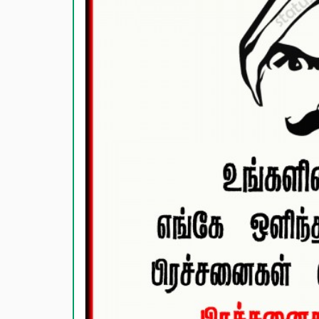
காதல் பொ
மகிழ்ச்ச
பொதுவான
நட்பு பொ
சிரிப்பு 
கடவுள் ப
வாழ்த்து
பண்டிகை வ