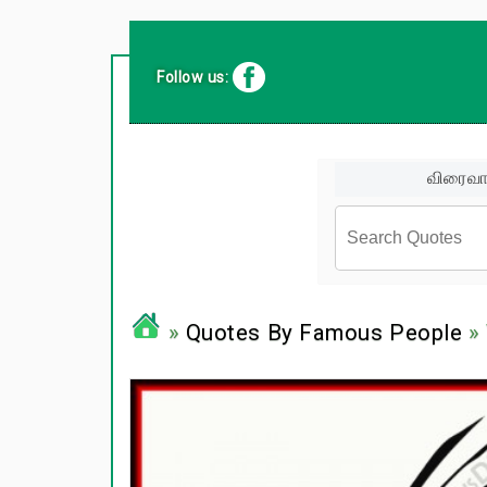
Follow us:
விரைவா
சினிமா வர
»
Quotes By Famous People
» 
பிரபலங்க
பழமொழிக
ஊக்கம் /