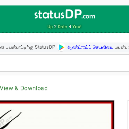
Up
2
Date
4
You!
ன பயன்பாட்டிற்கு StatusDP
ஆண்ட்ராய்ட் செயலியை
பயன்பட
ிகள்
View & Download
ளின் பொன்மொழிகள்
ள்
 உத்வேக பொன்மொழிகள்