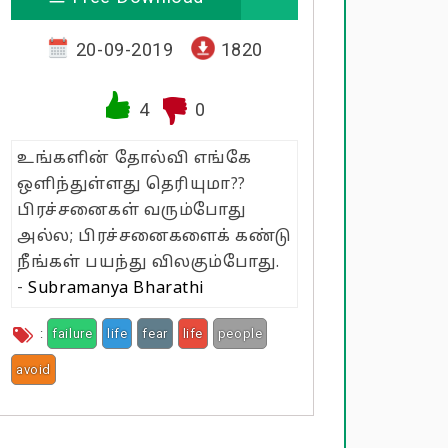
20-09-2019
1820
4
0
உங்களின் தோல்வி எங்கே
ஒளிந்துள்ளது தெரியுமா??
பிரச்சனைகள் வரும்போது
அல்ல; பிரச்சனைகளைக் கண்டு
நீங்கள் பயந்து விலகும்போது.
-
Subramanya Bharathi
:
failure
life
fear
life
people
avoid
problems
hide