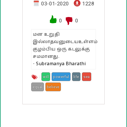
வாழ்த்து பொன்மொழிகள்
03-01-2020
1228
பண்டிகை வாழ்த்துக்கள்
0
0
மன உறுதி
இல்லாதவனுடையஉள்ளம்
குழம்பிய ஒரு கடலுக்கு
சமமானது.
-
Subramanya Bharathi
:
will
powerful
life
sea
equal
believe