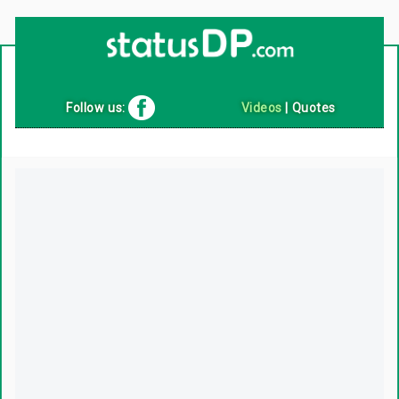
Up
2
Date
4
You!
Follow us:
Videos
|
Quotes