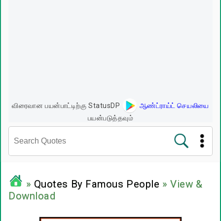
விரைவான பயன்பாட்டிற்கு StatusDP
ஆண்ட்ராய்ட் செயலியை
பயன்படுத்தவும்
சினிமா வரிகள்
»
Quotes By Famous People
» View &
Download
பிரபலங்களின் பொன்மொழிகள்