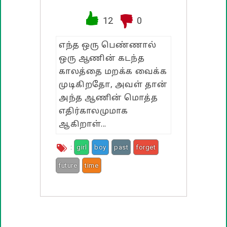
வாழ்த்து பொன்மொழிகள்
12
0
பண்டிகை வாழ்த்துக்கள்
எந்த ஒரு பெண்ணால்
ஒரு ஆணின் கடந்த
காலத்தை மறக்க வைக்க
முடிகிறதோ, அவள் தான்
அந்த ஆணின் மொத்த
எதிர்காலமுமாக
ஆகிறாள்...
:
girl
boy
past
forget
future
time