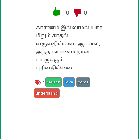
வாழ்த்து பொன்மொழிகள்
10
0
பண்டிகை வாழ்த்துக்கள்
காரணம் இல்லாமல் யார்
மீதும் காதல்
வருவதில்லை.. ஆனால்,
அந்த காரணம் தான்
யாருக்கும்
புரிவதில்லை..
:
reason
love
come
understand