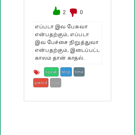
வாழ்த்து பொன்மொழிகள்
2
0
பண்டிகை வாழ்த்துக்கள்
எப்படா இவ பேசுவா
என்பதற்கும், எப்படா
இவ பேச்சை நிறுத்துவா
என்பதற்கும், இடைப்பட்ட
காலம் தான் காதல்.
:
speak
stop
time
period
love