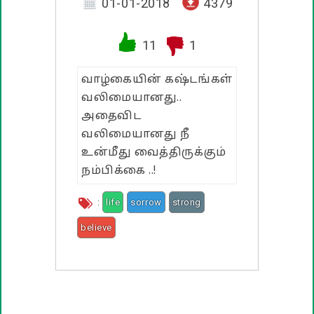
வாழ்த்து பொன்மொழிகள்
01-01-2018
4379
பண்டிகை வாழ்த்துக்கள்
11
1
வாழ்கையின் கஷ்டங்கள்
வலிமையானது..
அதைவிட
வலிமையானது நீ
உன்மீது வைத்திருக்கும்
நம்பிக்கை ..!
:
life
sorrow
strong
believe