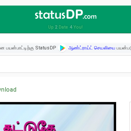
Up
2
Date
4
You!
ன பயன்பாட்டிற்கு StatusDP
ஆண்ட்ராய்ட் செயலியை
பயன்பட
ிகள்
wnload
ளின் பொன்மொழிகள்
ள்
 உத்வேக பொன்மொழிகள்