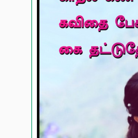
காதல் பொ
மகிழ்ச்ச
பொதுவான
நட்பு பொ
சிரிப்பு 
கடவுள் ப
வாழ்த்து
பண்டிகை வ