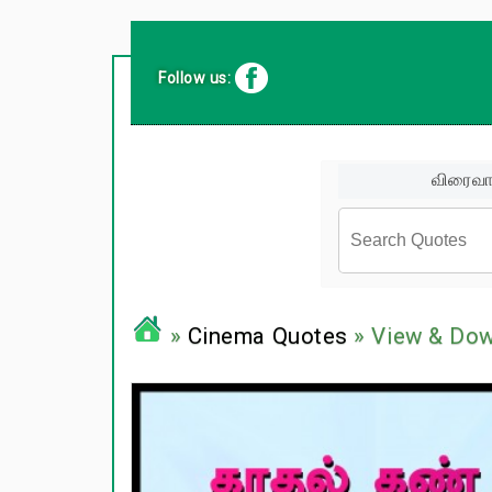
Follow us:
விரைவா
சினிமா வர
»
Cinema Quotes
» View & Do
பிரபலங்க
பழமொழிக
ஊக்கம் /