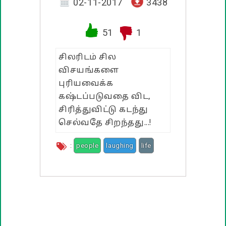
வாழ்த்து பொன்மொழிகள்
02-11-2017
3438
பண்டிகை வாழ்த்துக்கள்
51
1
சிலரிடம் சில
விசயங்களை
புரியவைக்க
கஷ்டப்படுவதை விட,
சிரித்துவிட்டு கடந்து
செல்வதே சிறந்தது...!
:
people
laughing
life