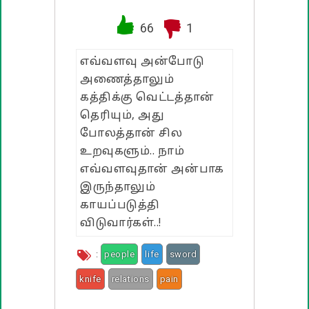
வாழ்த்து பொன்மொழிகள்
66
1
பண்டிகை வாழ்த்துக்கள்
எவ்வளவு அன்போடு
அணைத்தாலும்
கத்திக்கு வெட்டத்தான்
தெரியும், அது
போலத்தான் சில
உறவுகளும்.. நாம்
எவ்வளவுதான் அன்பாக
இருந்தாலும்
காயப்படுத்தி
விடுவார்கள்..!
:
people
life
sword
knife
relations
pain
fake