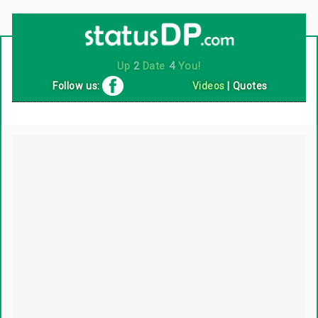
Up
2
Date
4
You!
Follow us:
Videos
|
Quotes