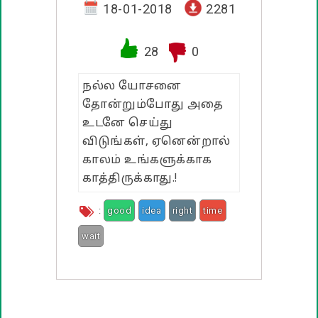
வாழ்த்து பொன்மொழிகள்
18-01-2018
2281
பண்டிகை வாழ்த்துக்கள்
28
0
நல்ல யோசனை
தோன்றும்போது அதை
உடனே செய்து
விடுங்கள், ஏனென்றால்
காலம் உங்களுக்காக
காத்திருக்காது.!
:
good
idea
right
time
wait