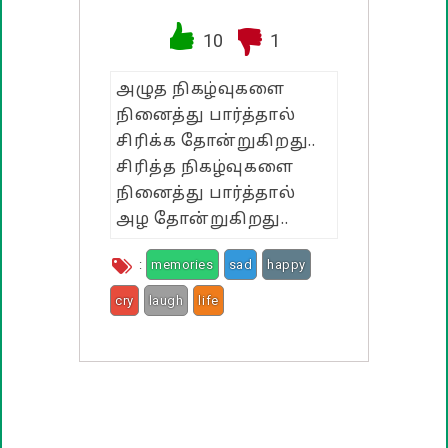
வாழ்த்து பொன்மொழிகள்
10
1
பண்டிகை வாழ்த்துக்கள்
அழுத நிகழ்வுகளை
நினைத்து பார்த்தால்
சிரிக்க தோன்றுகிறது..
சிரித்த நிகழ்வுகளை
நினைத்து பார்த்தால்
அழ தோன்றுகிறது..
:
memories
sad
happy
cry
laugh
life