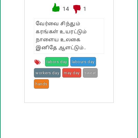
14
1
பண்டிகை வாழ்த்துக்கள்
வேர்வை சிந்தும்
கரங்கள் உயரட்டும்
நாளைய உலகை
இனிதே ஆளட்டும்..
:
labors day
labours day
workers day
may day
sweat
hands
high
grow