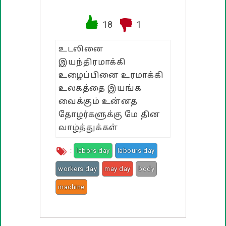
வாழ்த்து பொன்மொழிகள்
18
1
பண்டிகை வாழ்த்துக்கள்
உடலினை
இயந்திரமாக்கி
உழைப்பினை உரமாக்கி
உலகத்தை இயங்க
வைக்கும் உன்னத
தோழர்களுக்கு மே தின
வாழ்த்துக்கள்
:
labors day
labours day
workers day
may day
body
machine
work
world