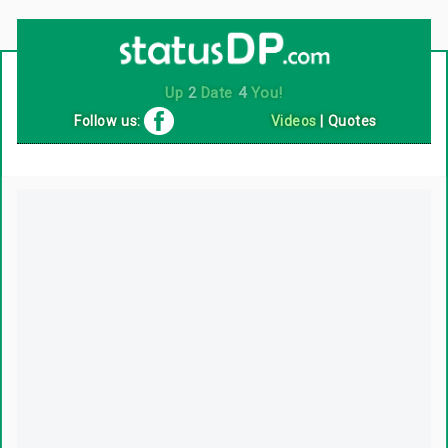
Up
2
Date
4
You!
Follow us:
Videos
|
Quotes