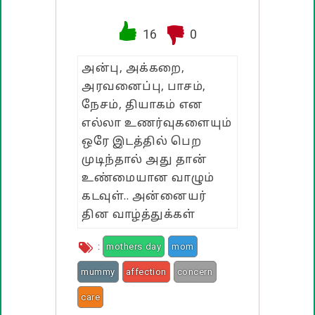
வாழ்த்து பொன்மொழிகள்
16
0
பண்டிகை வாழ்த்துக்கள்
அன்பு, அக்கறை,
அரவனைப்பு, பாசம்,
நேசம், தியாகம் என
எல்லா உணர்வுகளையும்
ஒரே இடத்தில் பெற
முடிந்தால் அது தான்
உண்மையான வாழும்
கடவுள்.. அன்னையர்
தின வாழ்த்துக்கள்
:
mothers day
mom
mummy
affection
concern
care
dedication
emotions