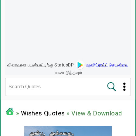
விரைவான பயன்பாட்டிற்கு StatusDP
ஆண்ட்ராய்ட் செயலியை
பயன்படுத்தவும்
சினிமா வரிகள்
»
Wishes Quotes
» View & Download
பிரபலங்களின் பொன்மொழிகள்