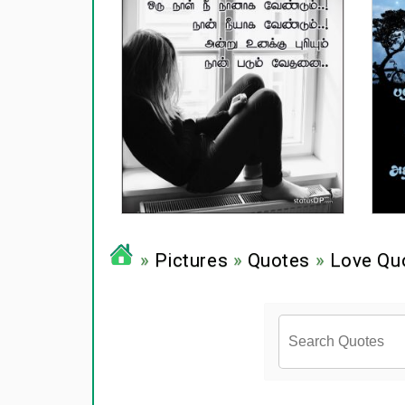
»
Pictures
»
Quotes
»
Love Qu