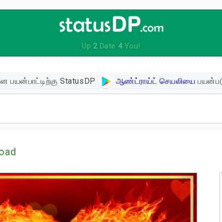
Up
2
Date
4
You!
ன பயன்பாட்டிற்கு StatusDP
ஆண்ட்ராய்ட் செயலியை
பயன்பட
ிகள்
oad
ளின் பொன்மொழிகள்
ள்
 உத்வேக பொன்மொழிகள்