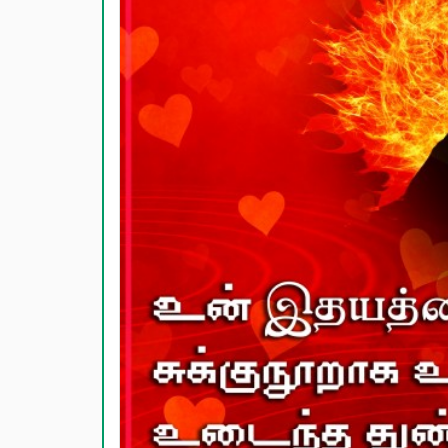
காதல் பொ
மகிழ்ச்ச
பொதுவான
நட்பு பொ
சிரிப்பு 
கடவுள் ப
வாழ்த்து
பண்டிகை வ