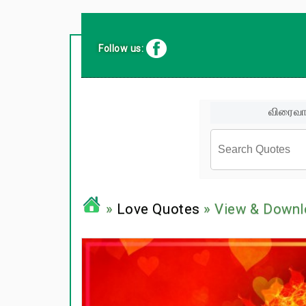
Follow us:
விரைவா
சினிமா வர
»
Love Quotes
» View & Downl
பிரபலங்க
பழமொழிக
ஊக்கம் /