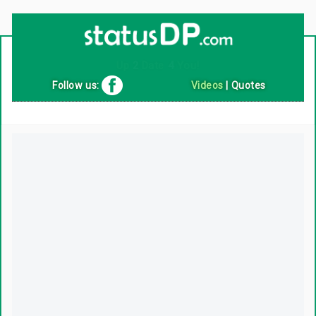
Up
2
Date
4
You!
Follow us:
Videos
|
Quotes