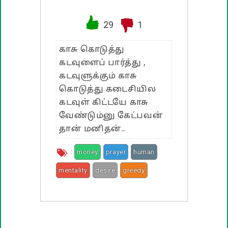
வாழ்த்து பொன்மொழிகள்
29
1
பண்டிகை வாழ்த்துக்கள்
காசு கொடுத்து
கடவுளைப் பார்த்து ,
கடவுளுக்கும் காசு
கொடுத்து கடைசியில
கடவுள் கிட்டயே காசு
வேண்டும்னு கேட்பவன்
தான் மனிதன்..
:
money
prayer
human
mentality
desire
greedy
god