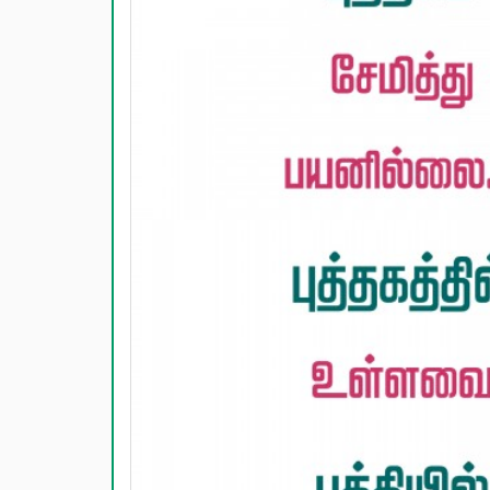
காதல் பொ
மகிழ்ச்ச
பொதுவான
நட்பு பொ
சிரிப்பு 
கடவுள் ப
வாழ்த்து
பண்டிகை வ