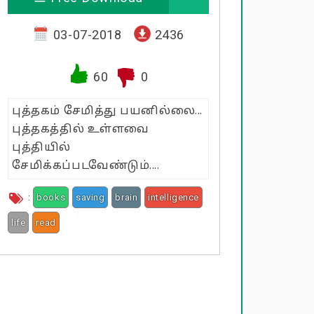
03-07-2018
2436
60
0
புத்தகம் சேமித்து பயனில்லை...
புத்தகத்தில் உள்ளவை
புத்தியில்
சேமிக்கப்படவேண்டும்....
:
books
saving
brain
intelligence
life
read