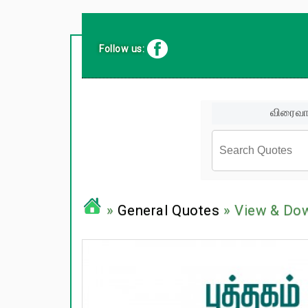
Follow us:
விரைவா
சினிமா வர
»
General Quotes
» View & Do
பிரபலங்க
பழமொழிக
ஊக்கம் /