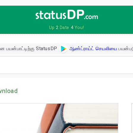
Up
2
Date
4
You!
ன பயன்பாட்டிற்கு StatusDP
ஆண்ட்ராய்ட் செயலியை
பயன்பட
ிகள்
wnload
ளின் பொன்மொழிகள்
ள்
 உத்வேக பொன்மொழிகள்