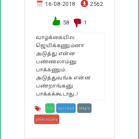
வாழ்த்து பொன்மொழிகள்
16-08-2018
2562
பண்டிகை வாழ்த்துக்கள்
58
1
வாழ்க்கையில
ஜெயிக்கணும்னா
அடுத்து என்ன
பண்ணலாம்னு
பாக்கணும்.
அடுத்துவங்க என்ன
பண்றாங்கனு
பாக்கக்கூடாது..!
:
life
success
steps
philosophy