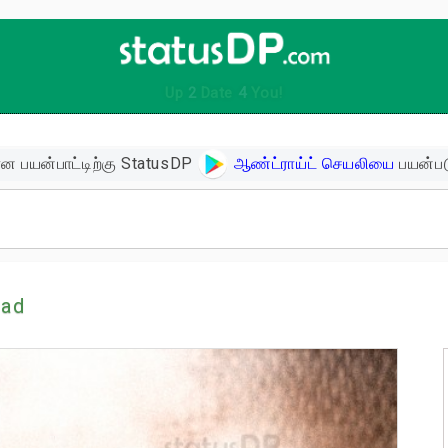
Up
2
Date
4
You!
ன பயன்பாட்டிற்கு StatusDP
ஆண்ட்ராய்ட் செயலியை
பயன்பட
ிகள்
oad
ளின் பொன்மொழிகள்
ள்
 உத்வேக பொன்மொழிகள்