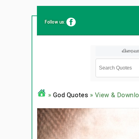
Follow us:
விரைவா
சினிமா வர
»
God Quotes
» View & Downl
பிரபலங்க
பழமொழிக
ஊக்கம் /