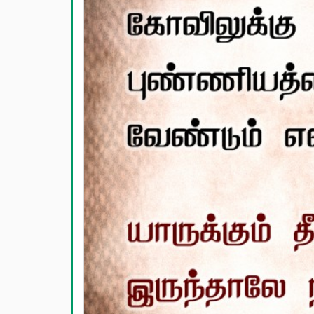
காதல் பொ
மகிழ்ச்ச
பொதுவான
நட்பு பொ
சிரிப்பு 
கடவுள் ப
வாழ்த்து
பண்டிகை வ