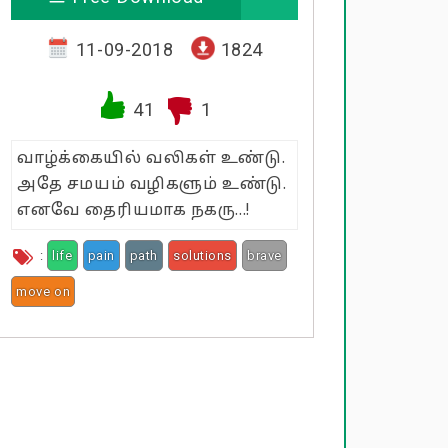
11-09-2018
1824
41
1
வாழ்க்கையில் வலிகள் உண்டு.
அதே சமயம் வழிகளும் உண்டு.
எனவே தைரியமாக நகரு...!
:
life
pain
path
solutions
brave
move on