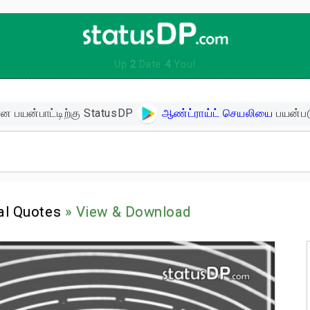
Up
2
Date
4
You!
ன பயன்பாட்டிற்கு StatusDP
ஆண்ட்ராய்ட் செயலியை
பயன்பட
ிகள்
al Quotes
» View & Download
ளின் பொன்மொழிகள்
ள்
 உத்வேக பொன்மொழிகள்