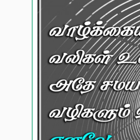
காதல் பொ
மகிழ்ச்ச
பொதுவான
நட்பு பொ
சிரிப்பு 
கடவுள் ப
வாழ்த்து
பண்டிகை வ