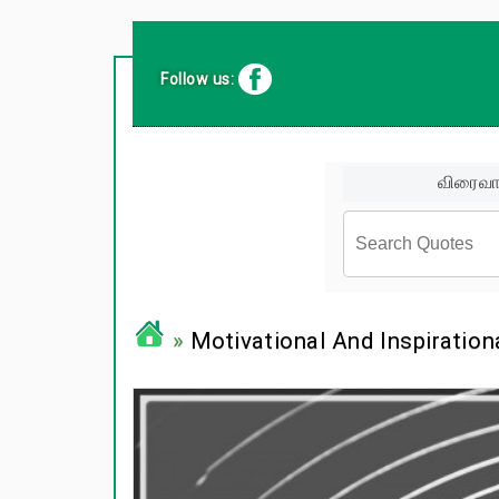
Follow us:
விரைவா
சினிமா வர
»
Motivational And Inspiration
பிரபலங்க
பழமொழிக
ஊக்கம் /