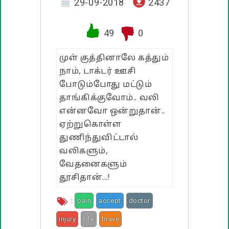
வாழ்த்து பொன்மொழிகள்
29-09-2018
2437
பண்டிகை வாழ்த்துக்கள்
49
0
முள் குத்தினாலே கத்தும்
நாம், டாக்டர் ஊசி
போடும்போது மட்டும்
தாங்கிக்குவோம்.. வலி
என்னவோ ஒன்றுதான்..
ஏற்றுகொள்ள
துணிந்துவிட்டால்
வலிகளும்,
வேதனைகளும்
தூசிதான்...!
:
pain
accept
doctor
injury
life
brave
never give up