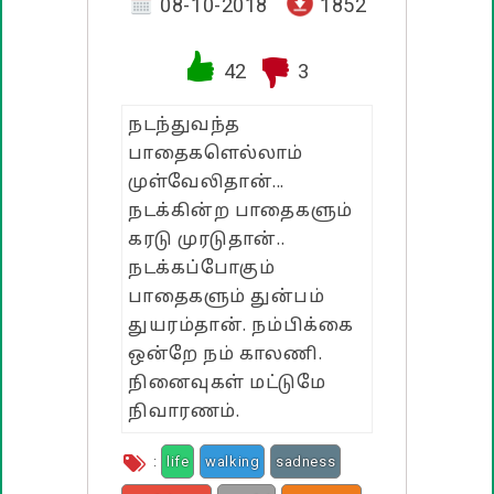
வாழ்த்து பொன்மொழிகள்
08-10-2018
1852
பண்டிகை வாழ்த்துக்கள்
42
3
நடந்துவந்த
பாதைகளெல்லாம்
முள்வேலிதான்...
நடக்கின்ற பாதைகளும்
கரடு முரடுதான்..
நடக்கப்போகும்
பாதைகளும் துன்பம்
துயரம்தான். நம்பிக்கை
ஒன்றே நம் காலணி.
நினைவுகள் மட்டுமே
நிவாரணம்.
:
life
walking
sadness