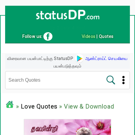
Up
2
Date
4
You!
Follow us:
Videos
|
Quotes
விரைவான பயன்பாட்டிற்கு StatusDP
ஆண்ட்ராய்ட் செயலியை
பயன்படுத்தவும்
சினிமா வரிகள்
»
Love Quotes
» View & Download
பிரபலங்களின் பொன்மொழிகள்
பழமொழிகள்