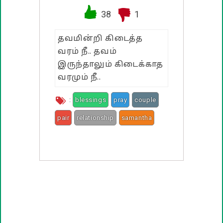
38
1
பண்டிகை வாழ்த்துக்கள்
தவமின்றி கிடைத்த
வரம் நீ.. தவம்
இருந்தாலும் கிடைக்காத
வரமும் நீ..
:
blessings
pray
couple
pair
relationship
samantha
sivakarthikeyan