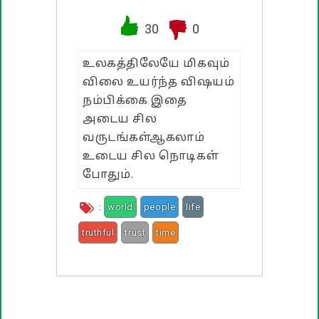
வாழ்த்து பொன்மொழிகள்
30
0
பண்டிகை வாழ்த்துக்கள்
உலகத்திலேயே மிகவும்
விலை உயர்ந்த விஷயம்
நம்பிக்கை இதை
அடைய சில
வருடங்கள்ஆகலாம்
உடைய சில நொடிகள்
போதும்.
:
world
people
life
truthful
trust
time
second