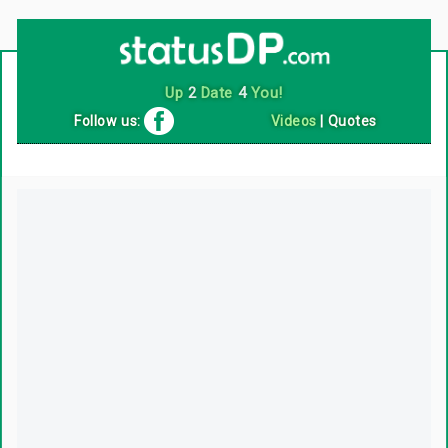
Up
2
Date
4
You!
Follow us:
Videos
|
Quotes