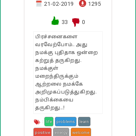
வாழ்த்து பொன்மொழிகள்
21-02-2019
1295
பண்டிகை வாழ்த்துக்கள்
33
0
பிரச்சனைகளை
வரவேற்போம்.. அது
நமக்கு புதிதாக ஒன்றை
கற்றுத் தருகிறது.
நமக்குள்
மறைந்திருக்கும்
ஆற்றலை நமக்கே
அறிமுகப்படுத்துகிறது.
நம்பிக்கையை
தருகிறது...!
:
life
problems
learn
positive
energy
welcome