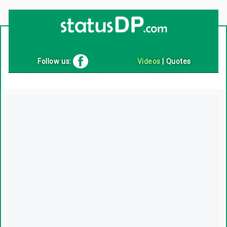
Up
2
Date
4
You!
Follow us:
Videos
|
Quotes