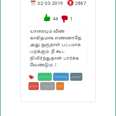
வாழ்த்து பொன்மொழிகள்
02-03-2019
2867
பண்டிகை வாழ்த்துக்கள்
44
1
யாரையும் வீண்
காகிதமாக எண்ணாதே.
அது ஒருநாள் பட்டமாக
பறக்கும். நீ கூட
நிமிர்ந்துதான் பார்க்க
வேண்டும்...!
:
people
thinking
paper
poor
change
life
one time