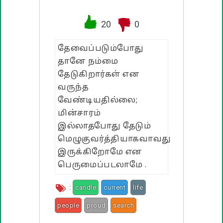
வாழ்த்து பொன்மொழிகள்
20
0
பண்டிகை வாழ்த்துக்கள்
தேவைப்படும்போது
தானே நம்மை
தேடுகிறார்கள் என
வருந்த
வேண்டியதில்லை;
மின்சாரம்
இல்லாதபோது தேடும்
மெழுகுவர்த்தியாகவாவது
இருக்கிறோமே என
பெருமைப்படலாமே .
:
candle
current
life
people
proud
search