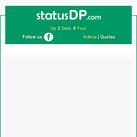
Up
2
Date
4
You!
Follow us:
Videos
|
Quotes