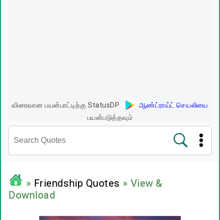
விரைவான பயன்பாட்டிற்கு StatusDP
ஆண்ட்ராய்ட் செயலியை
பயன்படுத்தவும்
சினிமா வரிகள்
»
Friendship Quotes
» View &
Download
பிரபலங்களின் பொன்மொழிகள்