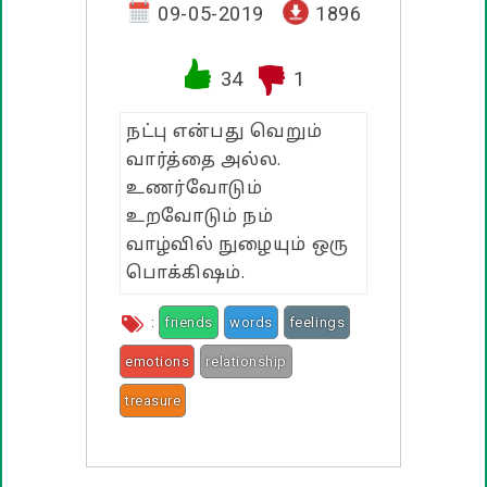
வாழ்த்து பொன்மொழிகள்
09-05-2019
1896
பண்டிகை வாழ்த்துக்கள்
34
1
நட்பு என்பது வெறும்
வார்த்தை அல்ல.
உணர்வோடும்
உறவோடும் நம்
வாழ்வில் நுழையும் ஒரு
பொக்கிஷம்.
:
friends
words
feelings
emotions
relationship
treasure