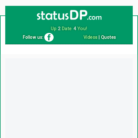
Up
2
Date
4
You!
Follow us:
Videos
|
Quotes