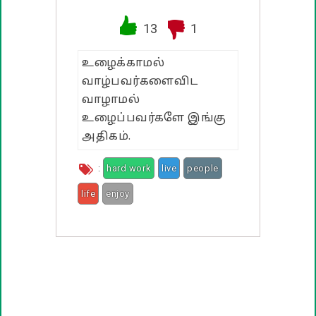
வாழ்த்து பொன்மொழிகள்
13
1
பண்டிகை வாழ்த்துக்கள்
உழைக்காமல்
வாழ்பவர்களைவிட
வாழாமல்
உழைப்பவர்களே இங்கு
அதிகம்.
:
hard work
live
people
life
enjoy