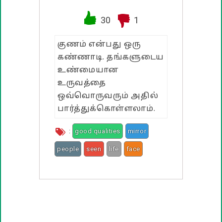
வாழ்த்து பொன்மொழிகள்
30
1
பண்டிகை வாழ்த்துக்கள்
குணம் என்பது ஒரு
கண்ணாடி. தங்களுடைய
உண்மையான
உருவத்தை
ஒவ்வொருவரும் அதில்
பார்த்துக்கொள்ளலாம்.
:
good qualities
mirror
people
seen
life
face