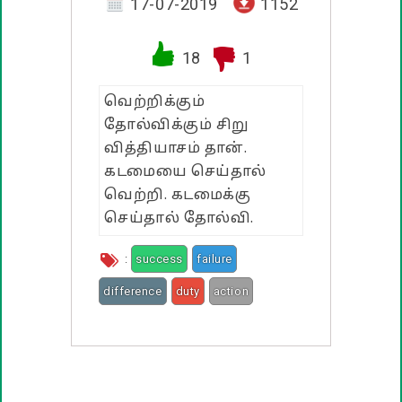
வாழ்த்து பொன்மொழிகள்
17-07-2019
1152
பண்டிகை வாழ்த்துக்கள்
18
1
வெற்றிக்கும்
தோல்விக்கும் சிறு
வித்தியாசம் தான்.
கடமையை செய்தால்
வெற்றி. கடமைக்கு
செய்தால் தோல்வி.
:
success
failure
difference
duty
action