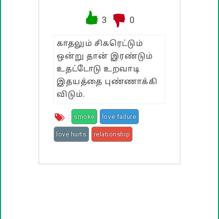
வாழ்த்து பொன்மொழிகள்
3
0
பண்டிகை வாழ்த்துக்கள்
காதலும் சிகரெட்டும்
ஒன்று தான் இரண்டும்
உதட்டோடு உறவாடி
இதயத்தை புண்ணாக்கி
விடும்.
:
smoke
love failure
love hurts
relationship