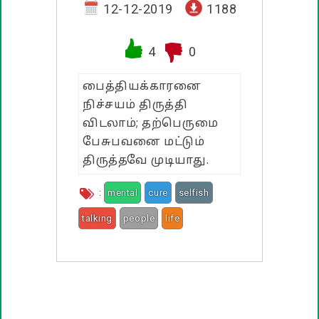
வாழ்த்து பொன்மொழிகள்
12-12-2019
1188
பண்டிகை வாழ்த்துக்கள்
4
0
பைத்தியக்காரனை
நிச்சயம் திருத்தி
விடலாம்; தற்பெருமை
பேசுபவனை மட்டும்
திருத்தவே முடியாது.
:
mental
cure
selfish
talking
people
life