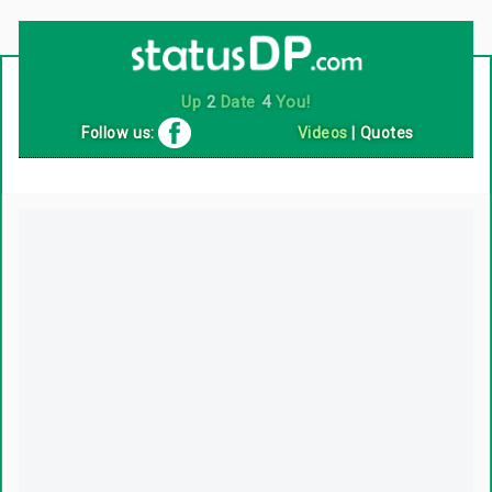
Up
2
Date
4
You!
Follow us:
Videos
|
Quotes