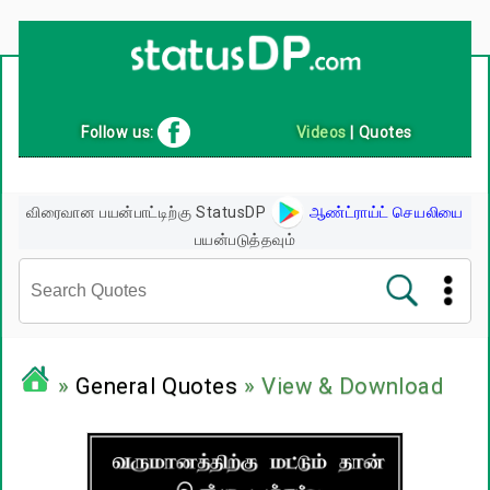
Up
2
Date
4
You!
Follow us:
Videos
|
Quotes
விரைவான பயன்பாட்டிற்கு StatusDP
ஆண்ட்ராய்ட் செயலியை
பயன்படுத்தவும்
சினிமா வரிகள்
»
General Quotes
» View & Download
பிரபலங்களின் பொன்மொழிகள்
பழமொழிகள்