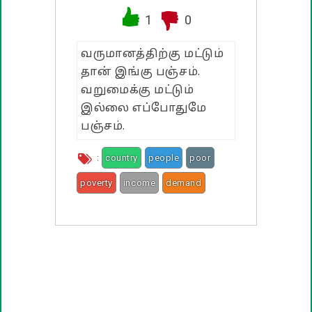
1
0
பண்டிகை வாழ்த்துக்கள்
வருமானத்திற்கு மட்டும்
தான் இங்கு பஞ்சம்.
வறுமைக்கு மட்டும்
இல்லை எப்போதுமே
பஞ்சம்.
:
country
people
poor
poverty
income
demand
life