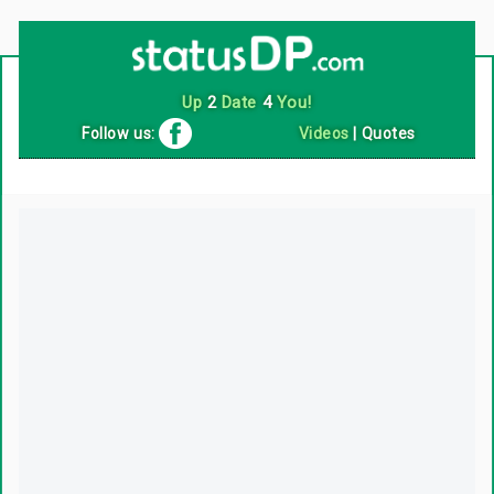
Up
2
Date
4
You!
Follow us:
Videos
|
Quotes