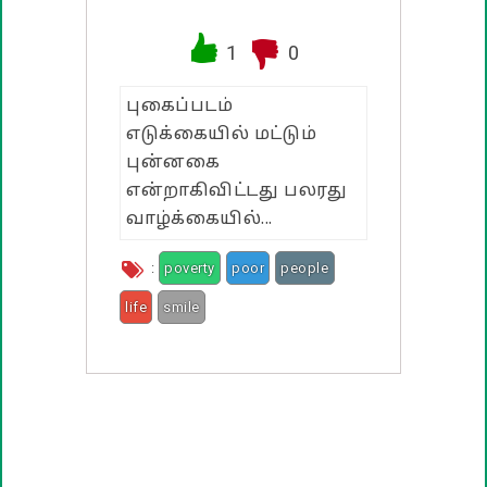
வாழ்த்து பொன்மொழிகள்
1
0
பண்டிகை வாழ்த்துக்கள்
புகைப்படம்
எடுக்கையில் மட்டும்
புன்னகை
என்றாகிவிட்டது பலரது
வாழ்க்கையில்...
:
poverty
poor
people
life
smile