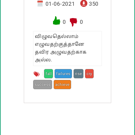
வாழ்த்து பொன்மொழிகள்
01-06-2021
350
பண்டிகை வாழ்த்துக்கள்
0
0
விழுவதெல்லாம்
எழுவதற்குத்தானே
தவிர அழுவதற்காக
அல்ல.
:
fall
failures
rise
cry
success
achieve