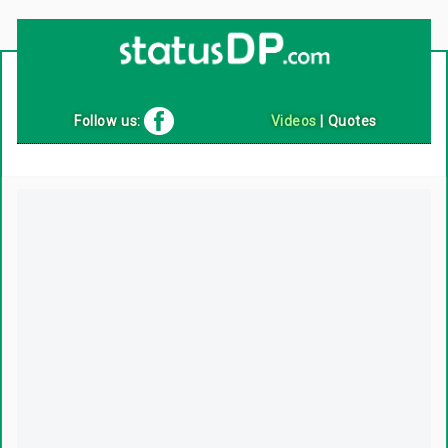
Up
2
Date
4
You!
Follow us:
Videos
|
Quotes