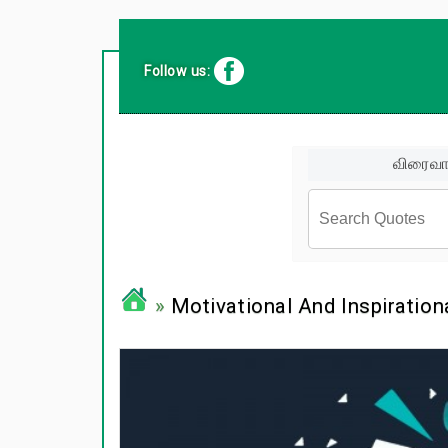
Follow us:
விரைவா
சினிமா வர
»
Motivational And Inspiration
பிரபலங்க
பழமொழிக
ஊக்கம் /