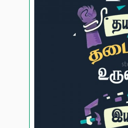
காதல் பொ
மகிழ்ச்ச
பொதுவான
நட்பு பொ
சிரிப்பு 
கடவுள் ப
வாழ்த்து
பண்டிகை வ