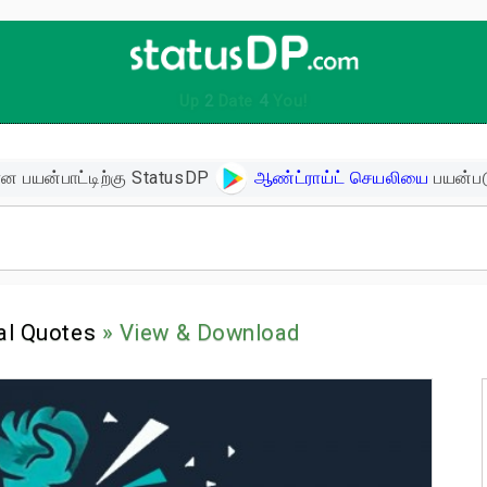
Up
2
Date
4
You!
ன பயன்பாட்டிற்கு StatusDP
ஆண்ட்ராய்ட் செயலியை
பயன்பட
ிகள்
al Quotes
» View & Download
ளின் பொன்மொழிகள்
ள்
 உத்வேக பொன்மொழிகள்