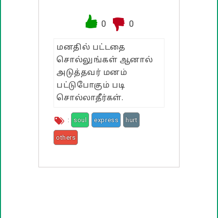
வாழ்த்து பொன்மொழிகள்
0
0
பண்டிகை வாழ்த்துக்கள்
மனதில் பட்டதை
சொல்லுங்கள் ஆனால்
அடுத்தவர் மனம்
பட்டுபோகும் படி
சொல்லாதீர்கள்.
:
soul
express
hurt
others