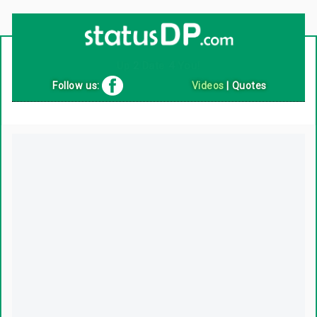
Up
2
Date
4
You!
Follow us:
Videos
|
Quotes