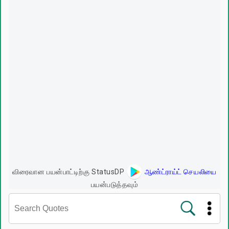
விரைவான பயன்பாட்டிற்கு StatusDP
ஆண்ட்ராய்ட் செயலியை
பயன்படுத்தவும்