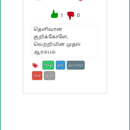
பண்டிகை வாழ்த்துக்கள்
1
0
தெளிவான
குறிக்கோளே,
வெற்றியின் முதல்
ஆரம்பம்
:
clear
aim
success
first
start