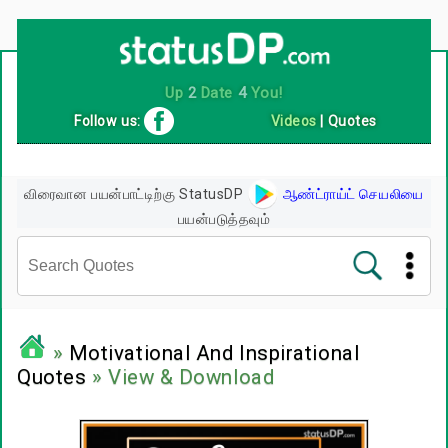
Up
2
Date
4
You!
Follow us:
Videos
|
Quotes
விரைவான பயன்பாட்டிற்கு StatusDP
ஆண்ட்ராய்ட் செயலியை
பயன்படுத்தவும்
சினிமா வரிகள்
»
Motivational And Inspirational
Quotes
» View & Download
பிரபலங்களின் பொன்மொழிகள்
பழமொழிகள்