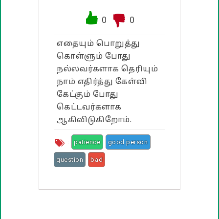
வாழ்த்து பொன்மொழிகள்
0
0
பண்டிகை வாழ்த்துக்கள்
எதையும் பொறுத்து
கொள்ளும் போது
நல்லவர்களாக தெரியும்
நாம் எதிர்த்து கேள்வி
கேட்கும் போது
கெட்டவர்களாக
ஆகிவிடுகிறோம்.
:
patience
good person
question
bad