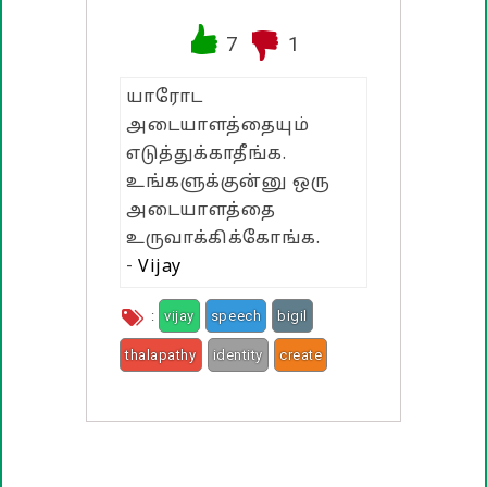
வாழ்த்து பொன்மொழிகள்
7
1
பண்டிகை வாழ்த்துக்கள்
யாரோட
அடையாளத்தையும்
எடுத்துக்காதீங்க.
உங்களுக்குன்னு ஒரு
அடையாளத்தை
உருவாக்கிக்கோங்க.
-
Vijay
:
vijay
speech
bigil
thalapathy
identity
create