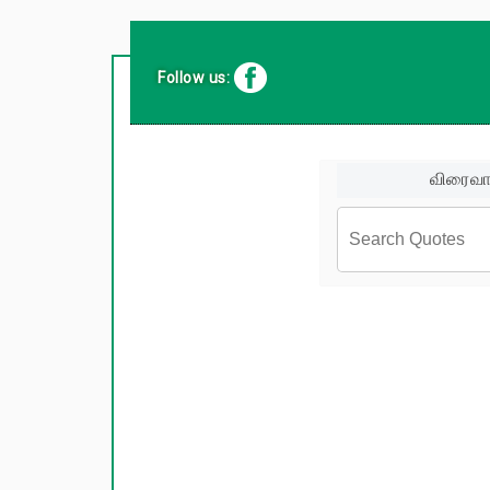
Follow us:
விரைவா
சினிமா வர
பிரபலங்க
பழமொழிக
ஊக்கம் /