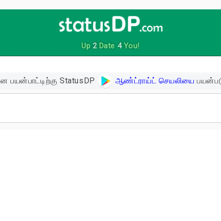
Up
2
Date
4
You!
ன பயன்பாட்டிற்கு StatusDP
ஆண்ட்ராய்ட் செயலியை
பயன்பட
ிகள்
ளின் பொன்மொழிகள்
ள்
 உத்வேக பொன்மொழிகள்