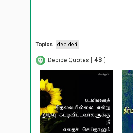
காதல் பொ
மகிழ்ச்ச
Topics
:
decided
பொதுவான
Decide Quotes [
43
]
நட்பு பொ
சிரிப்பு 
கடவுள் ப
வாழ்த்து
பண்டிகை வ