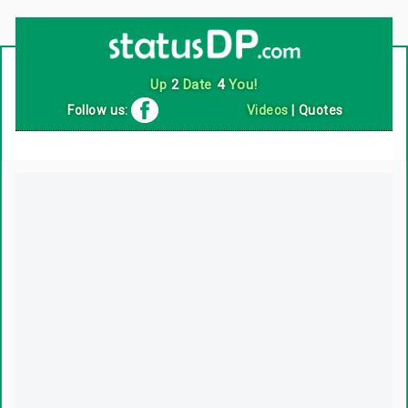
Up
2
Date
4
You!
Follow us:
Videos
|
Quotes