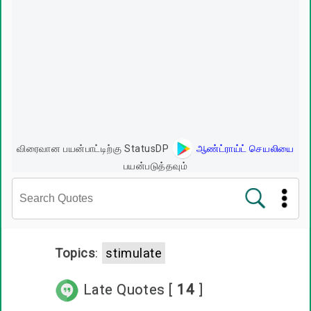
விரைவான பயன்பாட்டிற்கு StatusDP
ஆண்ட்ராய்ட் செயலியை
பயன்படுத்தவும்
சினிமா வரிகள்
Topics
:
stimulate
பிரபலங்களின் பொன்மொழிகள்
Late Quotes [
14
]