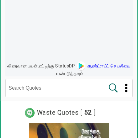
விரைவான பயன்பாட்டிற்கு StatusDP
ஆண்ட்ராய்ட் செயலியை
பயன்படுத்தவும்
சினிமா வரிகள்
Waste Quotes [
52
]
பிரபலங்களின் பொன்மொழிகள்