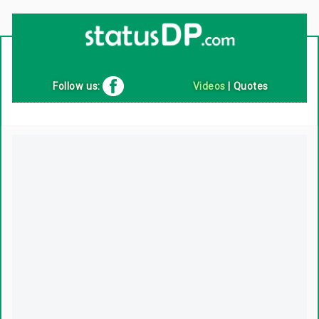
Up
2
Date
4
You!
Follow us:
Videos
|
Quotes