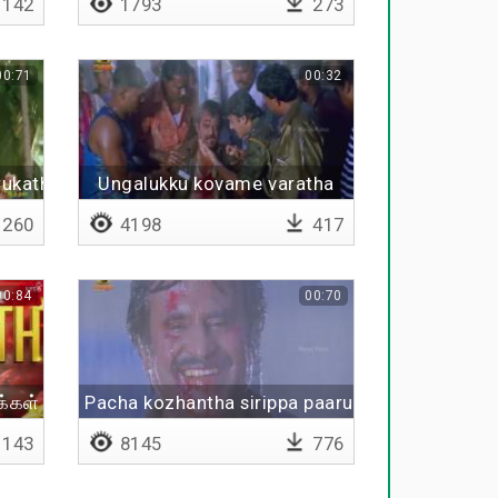
142
1793
273
00:71
00:32
rukathu
Ungalukku kovame varatha
260
4198
417
00:84
00:70
கள் சூப்பர் ஸ்டார் ரஜினிகாந்த்
Pacha kozhantha sirippa paaru
143
8145
776