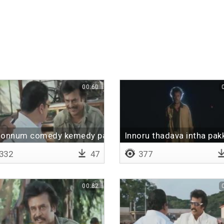
00:60
 onnum comedy kemedy panliye
Innoru thadava intha pa
332
47
377
00:82