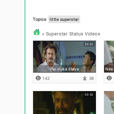
Topics
:
little superstar
» Superstar Status Videos
00:65
Pei iruka illaya
Nee
142
38
00:42