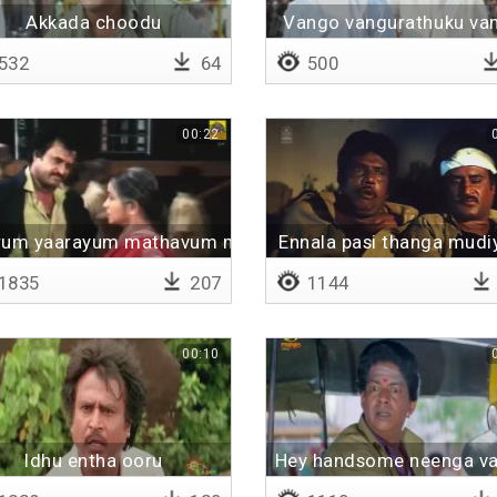
Akkada choodu
Vango vangurathuku va
532
64
500
00:22
rum yaarayum mathavum mudiyathu
Ennala pasi thanga mudi
1835
207
1144
00:10
Idhu entha ooru
Hey handsome neenga v