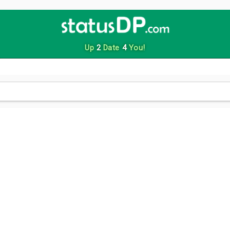
Up
2
Date
4
You!