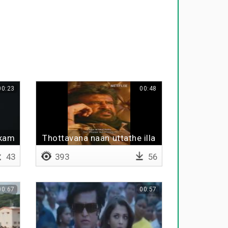
00:23
00:48
kkam
Thottavana naan uttathe illa
43
393
56
00:67
00:57