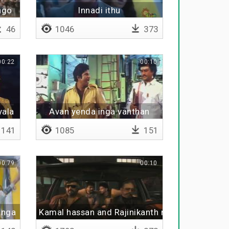
ngo
Innadi ithu
46
1046
373
00:22
00:10
yala
Avan yenda inga vanthan
141
1085
151
00:79
00:10
anga
Kamal hassan and Rajinikanth reunion