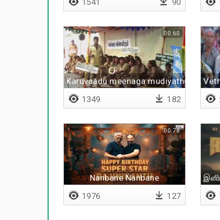
1541
90
00:60
Karuvaadu meenaga mudiyathu
Vet
1349
182
00:78
Nanbane Nanbane
இனிய
1976
127