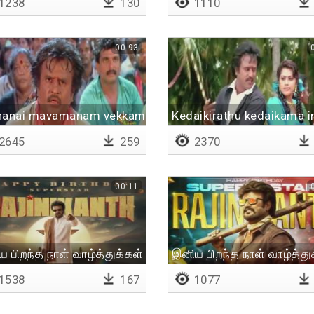
1238
130
1110
00:93
hanai mavamanam vekkam
Kedaikirathu kedaikama i
2645
259
2370
00:11
 பிறந்த நாள் வாழ்த்துக்கள் தலைவா
இனிய பிறந்த நாள் வாழ்த்துக்
1538
167
1077