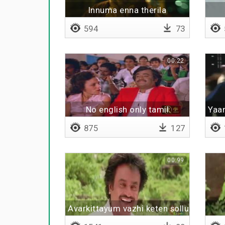
Innuma enna therila
594
73
00:22
No english only tamil
Yaa
875
127
00:99
Avarkittayum vazhi keten sollu sollu