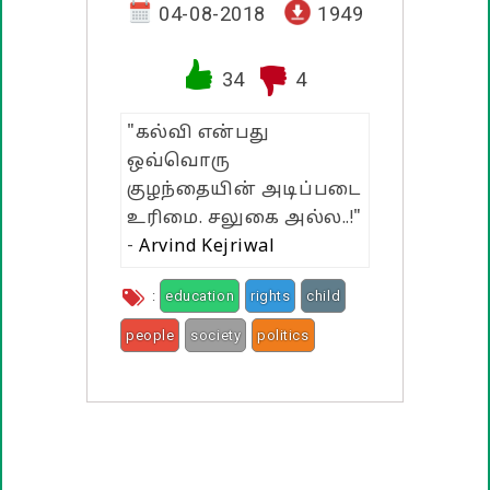
வாழ்த்து பொன்மொழிகள்
04-08-2018
1949
பண்டிகை வாழ்த்துக்கள்
34
4
"கல்வி என்பது
ஒவ்வொரு
குழந்தையின் அடிப்படை
உரிமை. சலுகை அல்ல..!"
-
Arvind Kejriwal
:
education
rights
child
people
society
politics