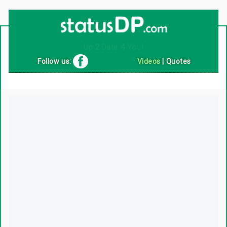
Up
2
Date
4
You!
Follow us:
Videos
|
Quotes